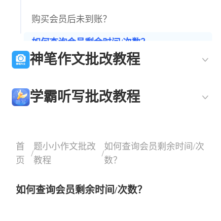
购买会员后未到账？
如何查询会员剩余时间/次数？
神笔作文批改教程
购买会员后下月会自动扣款吗？
如何获取和使用兑换码？
学霸听写批改教程
如何批量批改作文？
上传照片识别不出来/识别有误？
首
题小小作文批改
如何查询会员剩余时间/次
/
/
如何只导出润色后的作文？
页
教程
数？
如何编辑Pro批改中的 评语、分析、思路建
如何查询会员剩余时间/次数？
议等？
pro会员批改｜润色(基础版)与润色(进阶版)