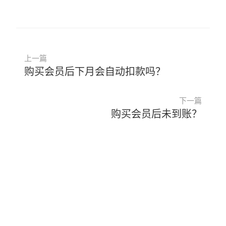
如何查看学生提交的作文作业？
发布班级作业后，还可以编辑或删除作业
吗？
上一篇
购买会员后下月会自动扣款吗？
老师有什么额外福利活动吗？
下一篇
参加活动后现金/次数不对或未到账
购买会员后未到账？
如何导出班级批改结果的内容？
手机端如何正确上传学姓名学号
电脑端（即网页版）如何批量上传作文?